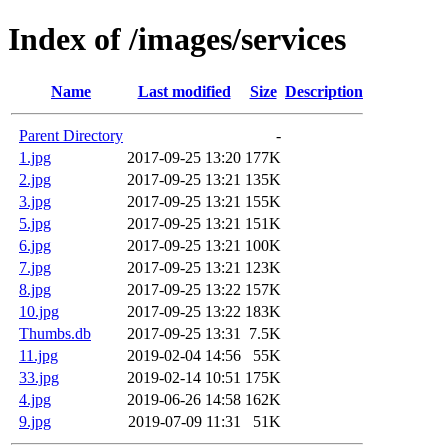
Index of /images/services
Name
Last modified
Size
Description
Parent Directory
-
1.jpg
2017-09-25 13:20
177K
2.jpg
2017-09-25 13:21
135K
3.jpg
2017-09-25 13:21
155K
5.jpg
2017-09-25 13:21
151K
6.jpg
2017-09-25 13:21
100K
7.jpg
2017-09-25 13:21
123K
8.jpg
2017-09-25 13:22
157K
10.jpg
2017-09-25 13:22
183K
Thumbs.db
2017-09-25 13:31
7.5K
11.jpg
2019-02-04 14:56
55K
33.jpg
2019-02-14 10:51
175K
4.jpg
2019-06-26 14:58
162K
9.jpg
2019-07-09 11:31
51K