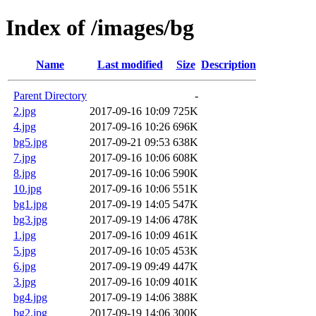
Index of /images/bg
Name
Last modified
Size
Description
Parent Directory
-
2.jpg
2017-09-16 10:09
725K
4.jpg
2017-09-16 10:26
696K
bg5.jpg
2017-09-21 09:53
638K
7.jpg
2017-09-16 10:06
608K
8.jpg
2017-09-16 10:06
590K
10.jpg
2017-09-16 10:06
551K
bg1.jpg
2017-09-19 14:05
547K
bg3.jpg
2017-09-19 14:06
478K
1.jpg
2017-09-16 10:09
461K
5.jpg
2017-09-16 10:05
453K
6.jpg
2017-09-19 09:49
447K
3.jpg
2017-09-16 10:09
401K
bg4.jpg
2017-09-19 14:06
388K
bg2.jpg
2017-09-19 14:06
300K