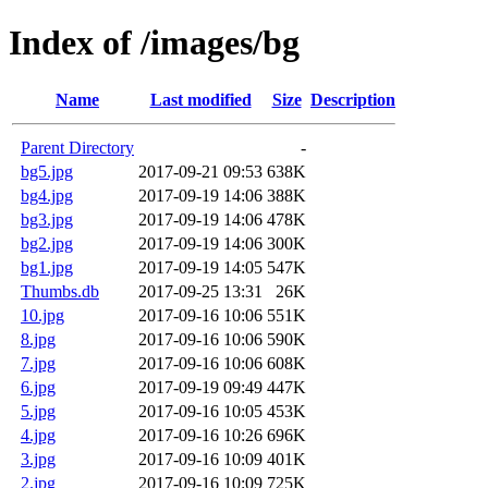
Index of /images/bg
Name
Last modified
Size
Description
Parent Directory
-
bg5.jpg
2017-09-21 09:53
638K
bg4.jpg
2017-09-19 14:06
388K
bg3.jpg
2017-09-19 14:06
478K
bg2.jpg
2017-09-19 14:06
300K
bg1.jpg
2017-09-19 14:05
547K
Thumbs.db
2017-09-25 13:31
26K
10.jpg
2017-09-16 10:06
551K
8.jpg
2017-09-16 10:06
590K
7.jpg
2017-09-16 10:06
608K
6.jpg
2017-09-19 09:49
447K
5.jpg
2017-09-16 10:05
453K
4.jpg
2017-09-16 10:26
696K
3.jpg
2017-09-16 10:09
401K
2.jpg
2017-09-16 10:09
725K